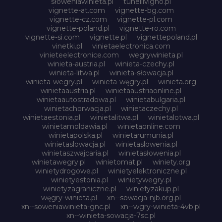
słoweniawinieta.pl
tunellivigno.pl
vignette-at.com
vignette-bg.com
vignette-cz.com
vignette-pl.com
vignette-poland.pl
vignette-ro.com
vignette-si.com
vignette.pl
vignettepoland.pl
vinetki.pl
vinietaelectronica.com
vinieteelectronice.com
wegrywinieta.pl
winieta-austria.pl
winieta-czechy.pl
winieta-litwa.pl
winieta-słowacja.pl
winieta-wegry.pl
winieta-węgry.pl
winieta.org
winietaaustria.pl
winietaaustriaonline.pl
winietaautostradowa.pl
winietabulgaria.pl
winietachorwacja.pl
winietaczechy.pl
winietaestonia.pl
winietalitwa.pl
winietalotwa.pl
winietamoldawia.pl
winietaonline.com
winietapolska.pl
winietarumunia.pl
winietaslowacja.pl
winietaslowenia.pl
winietaszwajcaria.pl
winietasłowenia.pl
winietawegry.pl
winietomat.pl
winiety.org
winietydrogowe.pl
winietyelektroniczne.pl
winietyestonia.pl
winietywegry.pl
winietyzagraniczne.pl
winietyzakup.pl
węgry-winieta.pl
xn--sowacja-njb.org.pl
xn--soweniawinieta-gnc.pl
xn--wgry-winieta-4vb.pl
xn--winieta-sowacja-7sc.pl