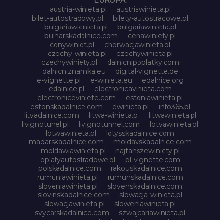
EUROPA:
austria-winieta.pl
austriawinieta.pl
bilet-autostradowy.pl
bilety-autostradowe.pl
bulgariawienieta.pl
bulgariawinieta.pl
bulharskadalnice.com
cenawiniety.pl
cenywiniet.pl
chorwacjawinieta.pl
czechy-winieta.pl
czechywinieta.pl
czechywiniety.pl
dalnicnipoplatky.com
dalnicniznamka.eu
digital-vignette.de
e-vignette.pl
e-winieta.eu
edalnice.org
edalnice.pl
electronicavinieta.com
electroniceviniete.com
estoniawinieta.pl
estonskadalnice.com
ewinieta.pl
info365.pl
litvadalnice.com
litwa-winieta.pl
litwawinieta.pl
livignotunel.pl
livignotunnel.com
lotvawinieta.pl
lotwawinieta.pl
lotysskadalnice.com
madarskadalnice.com
moldavskadalnice.com
moldawiawinieta.pl
najtanszewiniety.pl
oplatyautostradowe.pl
pl-vignette.com
polskadalnice.com
rakouskadalnice.com
rumuniawinieta.pl
rumunskadalnice.com
sloveniawinieta.pl
slovenskadalnice.com
slovinskadalnice.com
slowacja-winieta.pl
slowacjawinieta.pl
sloweniawinieta.pl
svycarskadalnice.com
szwajcariawinieta.pl