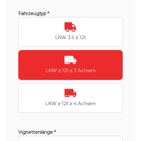
Fahrzeugtyp *
LKW 3.5 ≥ 12t
LKW ≥ 12t ≤ 3 Achsen
LKW ≥ 12t ≥ 4 Achsen
Vignettenlänge *