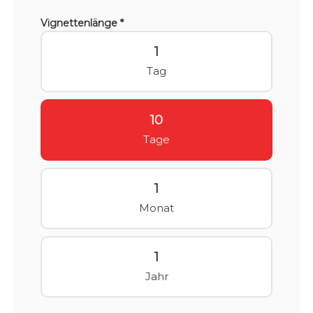
Vignettenlänge *
1
Tag
10
Tage
1
Monat
1
Jahr