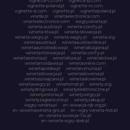
vignette-cz.com
vignette-pl.com
vignette-poland.pl
vignette-ro.com
vignette-si.com
vignette.pl
vignettepoland.pl
vinetki.pl
vinietaelectronica.com
vinieteelectronice.com
wegrywinieta.pl
winieta-austria.pl
winieta-czechy.pl
winieta-litwa.pl
winieta-słowacja.pl
winieta-wegry.pl
winieta-węgry.pl
winieta.org
winietaaustria.pl
winietaaustriaonline.pl
winietaautostradowa.pl
winietabulgaria.pl
winietachorwacja.pl
winietaczechy.pl
winietaestonia.pl
winietalitwa.pl
winietalotwa.pl
winietamoldawia.pl
winietaonline.com
winietapolska.pl
winietarumunia.pl
winietaslowacja.pl
winietaslowenia.pl
winietaszwajcaria.pl
winietasłowenia.pl
winietawegry.pl
winietomat.pl
winiety.org
winietydrogowe.pl
winietyelektroniczne.pl
winietyestonia.pl
winietywegry.pl
winietyzagraniczne.pl
winietyzakup.pl
węgry-winieta.pl
xn--sowacja-njb.org.pl
xn--soweniawinieta-gnc.pl
xn--wgry-winieta-4vb.pl
xn--winieta-sowacja-7sc.pl
xn--winieta-wgry-dwb.pl