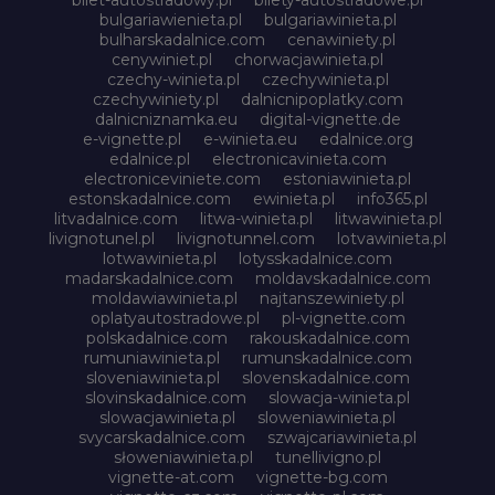
bulgariawienieta.pl
bulgariawinieta.pl
bulharskadalnice.com
cenawiniety.pl
cenywiniet.pl
chorwacjawinieta.pl
czechy-winieta.pl
czechywinieta.pl
czechywiniety.pl
dalnicnipoplatky.com
dalnicniznamka.eu
digital-vignette.de
e-vignette.pl
e-winieta.eu
edalnice.org
edalnice.pl
electronicavinieta.com
electroniceviniete.com
estoniawinieta.pl
estonskadalnice.com
ewinieta.pl
info365.pl
litvadalnice.com
litwa-winieta.pl
litwawinieta.pl
livignotunel.pl
livignotunnel.com
lotvawinieta.pl
lotwawinieta.pl
lotysskadalnice.com
madarskadalnice.com
moldavskadalnice.com
moldawiawinieta.pl
najtanszewiniety.pl
oplatyautostradowe.pl
pl-vignette.com
polskadalnice.com
rakouskadalnice.com
rumuniawinieta.pl
rumunskadalnice.com
sloveniawinieta.pl
slovenskadalnice.com
slovinskadalnice.com
slowacja-winieta.pl
slowacjawinieta.pl
sloweniawinieta.pl
svycarskadalnice.com
szwajcariawinieta.pl
słoweniawinieta.pl
tunellivigno.pl
vignette-at.com
vignette-bg.com