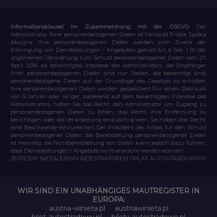
Informationsklausel im Zusammenhang mit der DSGVO
Der
Administrator Ihrer personenbezogenen Daten ist Feniqs.pl Prosta Spółka
Akcyjna. Ihre personenbezogenen Daten werden zum Zweck der
Erbringung von Dienstleistungen / Angeboten gemäß Art. 6 Sek. 1 lit. der
allgemeinen Verordnung zum Schutz personenbezogener Daten vom 27.
April 2016 als berechtigtes Interesse des Administrators, die Empfänger
Ihrer personenbezogenen Daten sind nur Stellen, die berechtigt sind,
personenbezogene Daten auf der Grundlage des Gesetzes zu erhalten,
Ihre personenbezogenen Daten werden gespeichert Für einen Zeitraum
von 5 Jahren oder länger, basierend auf dem berechtigten Interesse des
Administrators, haben Sie das Recht, den Administrator um Zugang zu
personenbezogenen Daten zu bitten, das Recht, ihre Entfernung zu
berichtigen oder die Verarbeitung einzuschränken, Sie haben das Recht,
eine Beschwerde einzureichen Der Präsident des Amtes für den Schutz
personenbezogener Daten, die Bereitstellung personenbezogener Daten
ist freiwillig, die Nichtbereitstellung von Daten kann jedoch dazu führen,
dass Dienstleistungen / Angebote nicht erbracht werden können.
JESTEŚMY NIEZALEŻNYM REJESTRATOREM OPŁAT AUTOSTRADOWYCH
WIR SIND EIN UNABHÄNGIGES MAUTREGISTER IN
EUROPA:
austria-winieta.pl
austriawinieta.pl
bilet-autostradowy.pl
bilety-autostradowe.pl