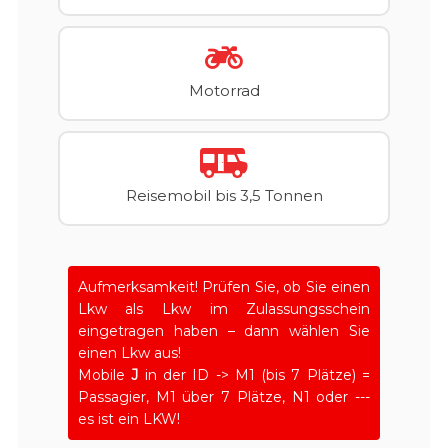
Motorrad
Reisemobil bis 3,5 Tonnen
Aufmerksamkeit! Prüfen Sie, ob Sie einen
Lkw als Lkw im Zulassungsschein
eingetragen haben – dann wählen Sie
einen Lkw aus!
Mobile
J
in der ID -> M1 (bis 7 Plätze) =
Passagier, M1 über 7 Plätze, N1 oder ---
es ist ein LKW!