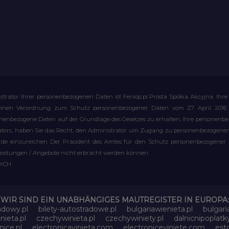
strator Ihrer personenbezogenen Daten ist Feniqs.pl Prosta Spółka Akcyjna. 
meinen Verordnung zum Schutz personenbezogener Daten vom 27. April 2016 al
rsonenbezogene Daten auf der Grundlage des Gesetzes zu erhalten, Ihre personen
rators, haben Sie das Recht, den Administrator um Zugang zu personenbezogenen 
e einzureichen Der Präsident des Amtes für den Schutz personenbezogener Date
leistungen / Angebote nicht erbracht werden können.
WYCH
WIR SIND EIN UNABHÄNGIGES MAUTREGISTER IN EUROPA:
adowy.pl
bilety-autostradowe.pl
bulgariawienieta.pl
bulgari
nieta.pl
czechywinieta.pl
czechywiniety.pl
dalnicnipoplat
nice.pl
electronicavinieta.com
electroniceviniete.com
esto