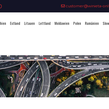
0
customer@winieta-onli
hien
Estland
Litauen
Lettland
Moldawien
Polen
Rumänien
Slow