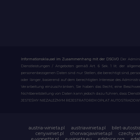
Informationsklausel im Zusammenhang mit der DSGVO
Der Admini
Dienstleistungen / Angeboten gemäß Art. 6 Sek. 1 lit. der allge
personenbezogenen Daten sind nur Stellen, die berechtigt sind, pe
oder länger, basierend auf dem berechtigten Interesse des Administ
Verarbeitung einzuschränken, Sie haben das Recht, eine Beschwerd
Nichtbereitstellung von Daten kann jedoch dazu führen, dass Dienst
JESTEŚMY NIEZALEŻNYM REJESTRATOREM OPŁAT AUTOSTRADO
austria-winieta.pl
austriawinieta.pl
bilet-autostr
cenywiniet.pl
chorwacjawinieta.pl
czechy-wi
e-vignette.pl
e-winieta.eu
edalnice.org
edal