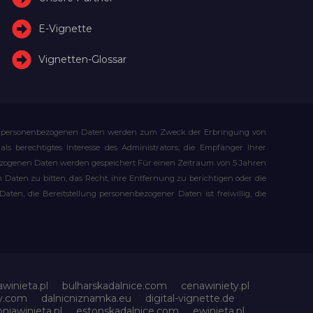
E-Vignette
Vignetten-Glossar
Ihre personenbezogenen Daten werden zum Zweck der Erbringung von
s berechtigtes Interesse des Administrators, die Empfänger Ihrer
bezogenen Daten werden gespeichert Für einen Zeitraum von 5 Jahren
Daten zu bitten, das Recht, ihre Entfernung zu berichtigen oder die
n, die Bereitstellung personenbezogener Daten ist freiwillig, die
awinieta.pl
bulharskadalnice.com
cenawiniety.pl
ky.com
dalnicniznamka.eu
digital-vignette.de
niawinieta.pl
estonskadalnice.com
ewinieta.pl