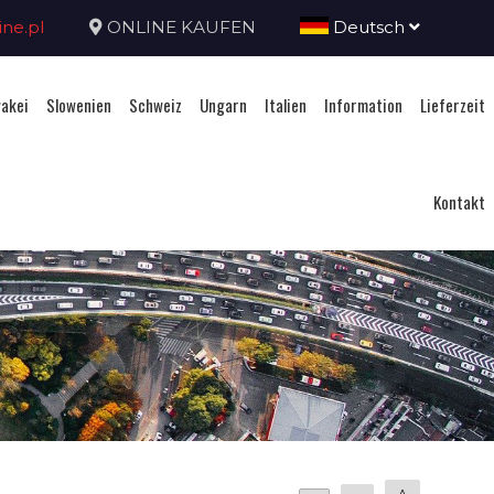
ne.pl
ONLINE KAUFEN
Deutsch
akei
Slowenien
Schweiz
Ungarn
Italien
Information
Lieferzeit
Kontakt