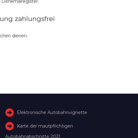
 Denkmalregister.
ung zahlungsfrei
schen dienen.
Elektronische Autobahnvignette
Karte der mautpflichtigen
Autobahnabschnitte 2021