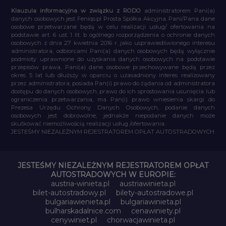
Klauzula informacyjna w związku z RODO
administratorem Pani(a)
danych osobowych jest Feniqs.pl Prosta Spółka Akcyjna. Pani/Pana dane
osobowe przetwarzane będą w celu realizacji usług/ ofertowania na
podstawie art. 6 ust. 1 lit. b ogólnego rozporządzenia o ochronie danych
osobowych z dnia 27 kwietnia 2016 r. jako usprawiedliwionego interesu
administratora, odbiorcami Pani(a) danych osobowych będą wyłącznie
podmioty uprawnione do uzyskania danych osobowych na podstawie
przepisów prawa, Pani(a) dane osobowe przechowywane będą przez
okres 5 lat lub dłuższy w oparciu o uzasadniony interes realizowany
przez administratora, posiada Pan(i) prawo do żądania od administratora
dostępu do danych osobowych, prawo do ich sprostowania usunięcia lub
ograniczenia przetwarzania, ma Pan(i) prawo wniesienia skargi do
Prezesa Urzędu Ochrony Danych Osobowych, podanie danych
osobowych jest dobrowolne, jednakże niepodanie danych może
skutkować niemożliwością realizacji usług /ofertowania.
JESTEŚMY NIEZALEŻNYM REJESTRATOREM OPŁAT AUTOSTRADOWYCH
JESTEŚMY NIEZALEŻNYM REJESTRATOREM OPŁAT
AUTOSTRADOWYCH W EUROPIE:
austria-winieta.pl
austriawinieta.pl
bilet-autostradowy.pl
bilety-autostradowe.pl
bulgariawienieta.pl
bulgariawinieta.pl
bulharskadalnice.com
cenawiniety.pl
cenywiniet.pl
chorwacjawinieta.pl