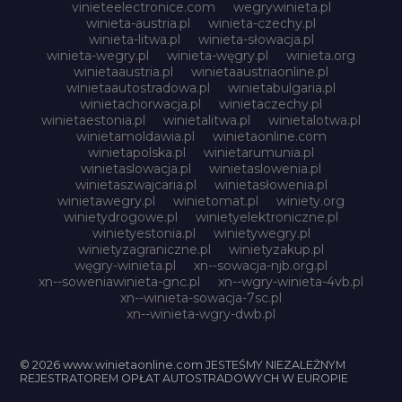
vinieteelectronice.com
wegrywinieta.pl
winieta-austria.pl
winieta-czechy.pl
winieta-litwa.pl
winieta-słowacja.pl
winieta-wegry.pl
winieta-węgry.pl
winieta.org
winietaaustria.pl
winietaaustriaonline.pl
winietaautostradowa.pl
winietabulgaria.pl
winietachorwacja.pl
winietaczechy.pl
winietaestonia.pl
winietalitwa.pl
winietalotwa.pl
winietamoldawia.pl
winietaonline.com
winietapolska.pl
winietarumunia.pl
winietaslowacja.pl
winietaslowenia.pl
winietaszwajcaria.pl
winietasłowenia.pl
winietawegry.pl
winietomat.pl
winiety.org
winietydrogowe.pl
winietyelektroniczne.pl
winietyestonia.pl
winietywegry.pl
winietyzagraniczne.pl
winietyzakup.pl
węgry-winieta.pl
xn--sowacja-njb.org.pl
xn--soweniawinieta-gnc.pl
xn--wgry-winieta-4vb.pl
xn--winieta-sowacja-7sc.pl
xn--winieta-wgry-dwb.pl
© 2026 www.winietaonline.com JESTEŚMY NIEZALEŻNYM
REJESTRATOREM OPŁAT AUTOSTRADOWYCH W EUROPIE