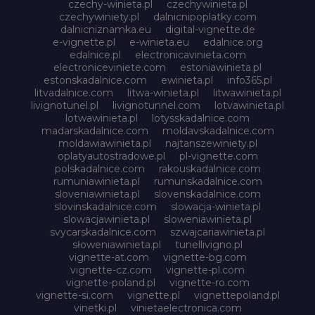
czechy-winieta.pl
czechywinieta.pl
czechywiniety.pl
dalnicnipoplatky.com
dalnicniznamka.eu
digital-vignette.de
e-vignette.pl
e-winieta.eu
edalnice.org
edalnice.pl
electronicavinieta.com
electroniceviniete.com
estoniawinieta.pl
estonskadalnice.com
ewinieta.pl
info365.pl
litvadalnice.com
litwa-winieta.pl
litwawinieta.pl
livignotunel.pl
livignotunnel.com
lotvawinieta.pl
lotwawinieta.pl
lotysskadalnice.com
madarskadalnice.com
moldavskadalnice.com
moldawiawinieta.pl
najtanszewiniety.pl
oplatyautostradowe.pl
pl-vignette.com
polskadalnice.com
rakouskadalnice.com
rumuniawinieta.pl
rumunskadalnice.com
sloveniawinieta.pl
slovenskadalnice.com
slovinskadalnice.com
slowacja-winieta.pl
slowacjawinieta.pl
sloweniawinieta.pl
svycarskadalnice.com
szwajcariawinieta.pl
słoweniawinieta.pl
tunellivigno.pl
vignette-at.com
vignette-bg.com
vignette-cz.com
vignette-pl.com
vignette-poland.pl
vignette-ro.com
vignette-si.com
vignette.pl
vignettepoland.pl
vinetki.pl
vinietaelectronica.com