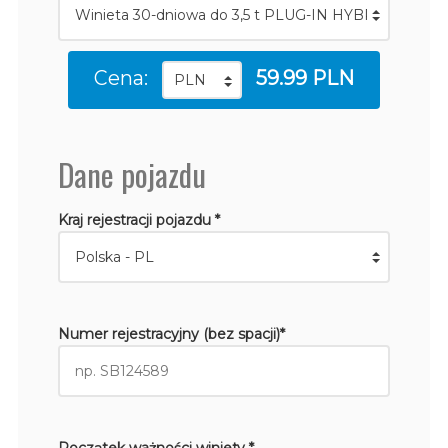
Cena:
59.99 PLN
Dane pojazdu
Kraj rejestracji pojazdu *
Numer rejestracyjny (bez spacji)*
Początek ważności winiety *