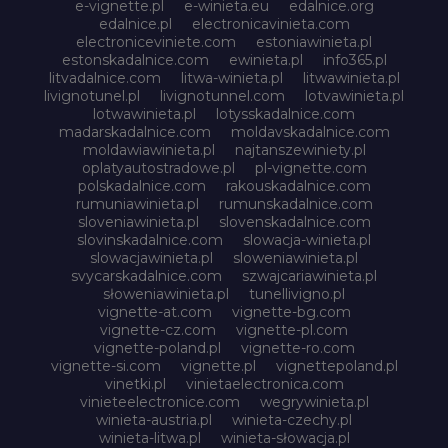
e-vignette.pl
e-winieta.eu
edalnice.org
edalnice.pl
electronicavinieta.com
electroniceviniete.com
estoniawinieta.pl
estonskadalnice.com
ewinieta.pl
info365.pl
litvadalnice.com
litwa-winieta.pl
litwawinieta.pl
livignotunel.pl
livignotunnel.com
lotvawinieta.pl
lotwawinieta.pl
lotysskadalnice.com
madarskadalnice.com
moldavskadalnice.com
moldawiawinieta.pl
najtanszewiniety.pl
oplatyautostradowe.pl
pl-vignette.com
polskadalnice.com
rakouskadalnice.com
rumuniawinieta.pl
rumunskadalnice.com
sloveniawinieta.pl
slovenskadalnice.com
slovinskadalnice.com
slowacja-winieta.pl
slowacjawinieta.pl
sloweniawinieta.pl
svycarskadalnice.com
szwajcariawinieta.pl
słoweniawinieta.pl
tunellivigno.pl
vignette-at.com
vignette-bg.com
vignette-cz.com
vignette-pl.com
vignette-poland.pl
vignette-ro.com
vignette-si.com
vignette.pl
vignettepoland.pl
vinetki.pl
vinietaelectronica.com
vinieteelectronice.com
wegrywinieta.pl
winieta-austria.pl
winieta-czechy.pl
winieta-litwa.pl
winieta-słowacja.pl