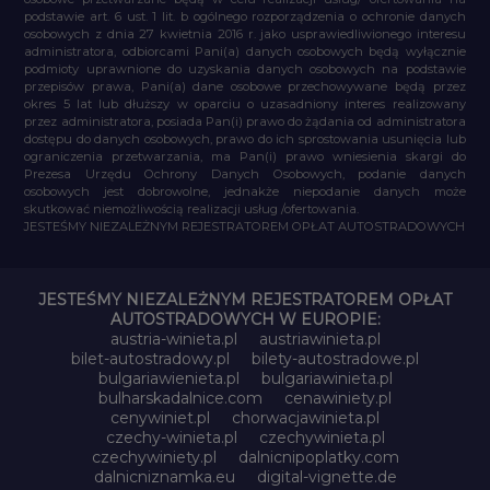
podstawie art. 6 ust. 1 lit. b ogólnego rozporządzenia o ochronie danych
osobowych z dnia 27 kwietnia 2016 r. jako usprawiedliwionego interesu
administratora, odbiorcami Pani(a) danych osobowych będą wyłącznie
podmioty uprawnione do uzyskania danych osobowych na podstawie
przepisów prawa, Pani(a) dane osobowe przechowywane będą przez
okres 5 lat lub dłuższy w oparciu o uzasadniony interes realizowany
przez administratora, posiada Pan(i) prawo do żądania od administratora
dostępu do danych osobowych, prawo do ich sprostowania usunięcia lub
ograniczenia przetwarzania, ma Pan(i) prawo wniesienia skargi do
Prezesa Urzędu Ochrony Danych Osobowych, podanie danych
osobowych jest dobrowolne, jednakże niepodanie danych może
skutkować niemożliwością realizacji usług /ofertowania.
JESTEŚMY NIEZALEŻNYM REJESTRATOREM OPŁAT AUTOSTRADOWYCH
JESTEŚMY NIEZALEŻNYM REJESTRATOREM OPŁAT
AUTOSTRADOWYCH W EUROPIE:
austria-winieta.pl
austriawinieta.pl
bilet-autostradowy.pl
bilety-autostradowe.pl
bulgariawienieta.pl
bulgariawinieta.pl
bulharskadalnice.com
cenawiniety.pl
cenywiniet.pl
chorwacjawinieta.pl
czechy-winieta.pl
czechywinieta.pl
czechywiniety.pl
dalnicnipoplatky.com
dalnicniznamka.eu
digital-vignette.de