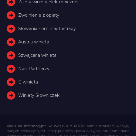
Zalety winiety elektronicznej
Zwolnienie z opłaty
Słowenia - omiń autostrady
Austria winieta
Szwajcaria winieta
Nasi Partnerzy
E-winieta
Winiety Słowniczek
Klauzula informacyjna w związku z RODO
administratorem Pani(a)
danych osobowych jest Feniqs.pl Prosta Spółka Akcyjna. Pani/Pana dane
osobowe przetwarzane będą w celu realizacji usług/ ofertowania na