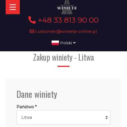
+48 33 813 90 00
customer@winieta-online.pl
Polski
Zakup winiety - Litwa
Dane winiety
Państwo *