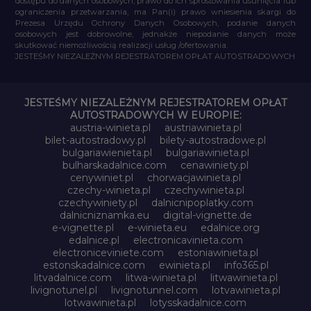
dostępu do danych osobowych, prawo do ich sprostowania usunięcia lub
ograniczenia przetwarzania, ma Pan(i) prawo wniesienia skargi do
Prezesa Urzędu Ochrony Danych Osobowych, podanie danych
osobowych jest dobrowolne, jednakże niepodanie danych może
skutkować niemożliwością realizacji usług /ofertowania.
JESTEŚMY NIEZALEŻNYM REJESTRATOREM OPŁAT AUTOSTRADOWYCH
JESTEŚMY NIEZALEŻNYM REJESTRATOREM OPŁAT
AUTOSTRADOWYCH W EUROPIE:
austria-winieta.pl
austriawinieta.pl
bilet-autostradowy.pl
bilety-autostradowe.pl
bulgariawienieta.pl
bulgariawinieta.pl
bulharskadalnice.com
cenawiniety.pl
cenywiniet.pl
chorwacjawinieta.pl
czechy-winieta.pl
czechywinieta.pl
czechywiniety.pl
dalnicnipoplatky.com
dalnicniznamka.eu
digital-vignette.de
e-vignette.pl
e-winieta.eu
edalnice.org
edalnice.pl
electronicavinieta.com
electroniceviniete.com
estoniawinieta.pl
estonskadalnice.com
ewinieta.pl
info365.pl
litvadalnice.com
litwa-winieta.pl
litwawinieta.pl
livignotunel.pl
livignotunnel.com
lotvawinieta.pl
lotwawinieta.pl
lotysskadalnice.com