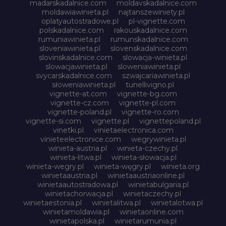
madarskadalnice.com
moldavskadalnice.com
moldawiawinieta.pl
najtanszewiniety.pl
oplatyautostradowe.pl
pl-vignette.com
polskadalnice.com
rakouskadalnice.com
rumuniawinieta.pl
rumunskadalnice.com
sloveniawinieta.pl
slovenskadalnice.com
slovinskadalnice.com
slowacja-winieta.pl
slowacjawinieta.pl
sloweniawinieta.pl
svycarskadalnice.com
szwajcariawinieta.pl
słoweniawinieta.pl
tunellivigno.pl
vignette-at.com
vignette-bg.com
vignette-cz.com
vignette-pl.com
vignette-poland.pl
vignette-ro.com
vignette-si.com
vignette.pl
vignettepoland.pl
vinetki.pl
vinietaelectronica.com
vinieteelectronice.com
wegrywinieta.pl
winieta-austria.pl
winieta-czechy.pl
winieta-litwa.pl
winieta-słowacja.pl
winieta-wegry.pl
winieta-węgry.pl
winieta.org
winietaaustria.pl
winietaaustriaonline.pl
winietaautostradowa.pl
winietabulgaria.pl
winietachorwacja.pl
winietaczechy.pl
winietaestonia.pl
winietalitwa.pl
winietalotwa.pl
winietamoldawia.pl
winietaonline.com
winietapolska.pl
winietarumunia.pl