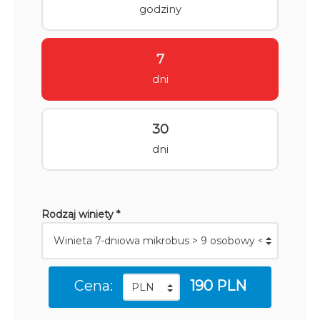
godziny
7
dni
30
dni
Rodzaj winiety *
Cena:
190 PLN