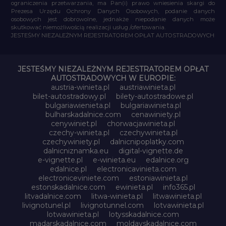
ograniczenia przetwarzania, ma Pan(i) prawo wniesienia skargi do
Prezesa Urzędu Ochrony Danych Osobowych, podanie danych
osobowych jest dobrowolne, jednakże niepodanie danych może
skutkować niemożliwością realizacji usług /ofertowania.
JESTEŚMY NIEZALEŻNYM REJESTRATOREM OPŁAT AUTOSTRADOWYCH
JESTEŚMY NIEZALEŻNYM REJESTRATOREM OPŁAT
AUTOSTRADOWYCH W EUROPIE:
austria-winieta.pl
austriawinieta.pl
bilet-autostradowy.pl
bilety-autostradowe.pl
bulgariawienieta.pl
bulgariawinieta.pl
bulharskadalnice.com
cenawiniety.pl
cenywiniet.pl
chorwacjawinieta.pl
czechy-winieta.pl
czechywinieta.pl
czechywiniety.pl
dalnicnipoplatky.com
dalnicniznamka.eu
digital-vignette.de
e-vignette.pl
e-winieta.eu
edalnice.org
edalnice.pl
electronicavinieta.com
electroniceviniete.com
estoniawinieta.pl
estonskadalnice.com
ewinieta.pl
info365.pl
litvadalnice.com
litwa-winieta.pl
litwawinieta.pl
livignotunel.pl
livignotunnel.com
lotvawinieta.pl
lotwawinieta.pl
lotysskadalnice.com
madarskadalnice.com
moldavskadalnice.com