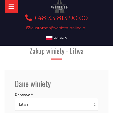
+48 33 813 90 00
customer@winieta-online.pl
Polski
Zakup winiety - Litwa
Dane winiety
Państwo *