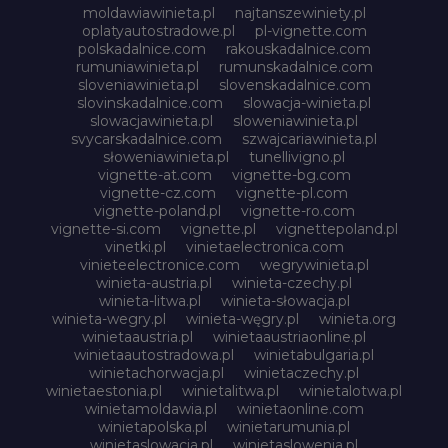
moldawiawinieta.pl
najtanszewiniety.pl
oplatyautostradowe.pl
pl-vignette.com
polskadalnice.com
rakouskadalnice.com
rumuniawinieta.pl
rumunskadalnice.com
sloveniawinieta.pl
slovenskadalnice.com
slovinskadalnice.com
slowacja-winieta.pl
slowacjawinieta.pl
sloweniawinieta.pl
svycarskadalnice.com
szwajcariawinieta.pl
słoweniawinieta.pl
tunellivigno.pl
vignette-at.com
vignette-bg.com
vignette-cz.com
vignette-pl.com
vignette-poland.pl
vignette-ro.com
vignette-si.com
vignette.pl
vignettepoland.pl
vinetki.pl
vinietaelectronica.com
vinieteelectronice.com
wegrywinieta.pl
winieta-austria.pl
winieta-czechy.pl
winieta-litwa.pl
winieta-słowacja.pl
winieta-wegry.pl
winieta-węgry.pl
winieta.org
winietaaustria.pl
winietaaustriaonline.pl
winietaautostradowa.pl
winietabulgaria.pl
winietachorwacja.pl
winietaczechy.pl
winietaestonia.pl
winietalitwa.pl
winietalotwa.pl
winietamoldawia.pl
winietaonline.com
winietapolska.pl
winietarumunia.pl
winietaslowacja.pl
winietaslowenia.pl