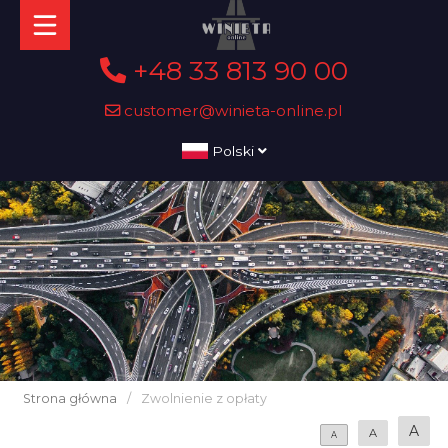
+48 33 813 90 00
customer@winieta-online.pl
Polski
Strona główna
/
Zwolnienie z opłaty
A
A
A