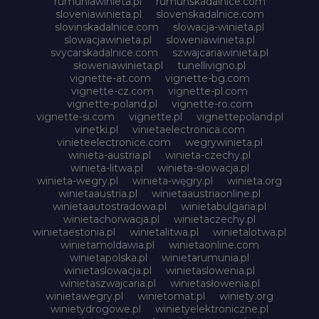
rumuniawinieta.pl
rumunskadalnice.com
sloveniawinieta.pl
slovenskadalnice.com
slovinskadalnice.com
slowacja-winieta.pl
slowacjawinieta.pl
sloweniawinieta.pl
svycarskadalnice.com
szwajcariawinieta.pl
słoweniawinieta.pl
tunellivigno.pl
vignette-at.com
vignette-bg.com
vignette-cz.com
vignette-pl.com
vignette-poland.pl
vignette-ro.com
vignette-si.com
vignette.pl
vignettepoland.pl
vinetki.pl
vinietaelectronica.com
vinieteelectronice.com
wegrywinieta.pl
winieta-austria.pl
winieta-czechy.pl
winieta-litwa.pl
winieta-słowacja.pl
winieta-wegry.pl
winieta-węgry.pl
winieta.org
winietaaustria.pl
winietaaustriaonline.pl
winietaautostradowa.pl
winietabulgaria.pl
winietachorwacja.pl
winietaczechy.pl
winietaestonia.pl
winietalitwa.pl
winietalotwa.pl
winietamoldawia.pl
winietaonline.com
winietapolska.pl
winietarumunia.pl
winietaslowacja.pl
winietaslowenia.pl
winietaszwajcaria.pl
winietasłowenia.pl
winietawegry.pl
winietomat.pl
winiety.org
winietydrogowe.pl
winietyelektroniczne.pl