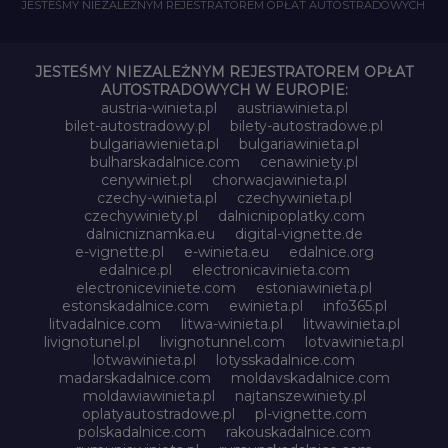
JESTEŚMY NIEZALEŻNYM REJESTRATOREM OPŁAT AUTOSTRADOWYCH
JESTEŚMY NIEZALEŻNYM REJESTRATOREM OPŁAT
AUTOSTRADOWYCH W EUROPIE:
austria-winieta.pl
austriawinieta.pl
bilet-autostradowy.pl
bilety-autostradowe.pl
bulgariawienieta.pl
bulgariawinieta.pl
bulharskadalnice.com
cenawiniety.pl
cenywiniet.pl
chorwacjawinieta.pl
czechy-winieta.pl
czechywinieta.pl
czechywiniety.pl
dalnicnipoplatky.com
dalnicniznamka.eu
digital-vignette.de
e-vignette.pl
e-winieta.eu
edalnice.org
edalnice.pl
electronicavinieta.com
electroniceviniete.com
estoniawinieta.pl
estonskadalnice.com
ewinieta.pl
info365.pl
litvadalnice.com
litwa-winieta.pl
litwawinieta.pl
livignotunel.pl
livignotunnel.com
lotvawinieta.pl
lotwawinieta.pl
lotysskadalnice.com
madarskadalnice.com
moldavskadalnice.com
moldawiawinieta.pl
najtanszewiniety.pl
oplatyautostradowe.pl
pl-vignette.com
polskadalnice.com
rakouskadalnice.com