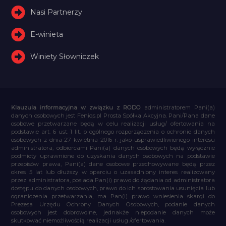
Nasi Partnerzy
E-winieta
Winiety Słowniczek
Klauzula informacyjna w związku z RODO
administratorem Pani(a)
danych osobowych jest Feniqs.pl Prosta Spółka Akcyjna. Pani/Pana dane
osobowe przetwarzane będą w celu realizacji usług/ ofertowania na
podstawie art. 6 ust. 1 lit. b ogólnego rozporządzenia o ochronie danych
osobowych z dnia 27 kwietnia 2016 r. jako usprawiedliwionego interesu
administratora, odbiorcami Pani(a) danych osobowych będą wyłącznie
podmioty uprawnione do uzyskania danych osobowych na podstawie
przepisów prawa, Pani(a) dane osobowe przechowywane będą przez
okres 5 lat lub dłuższy w oparciu o uzasadniony interes realizowany
przez administratora, posiada Pan(i) prawo do żądania od administratora
dostępu do danych osobowych, prawo do ich sprostowania usunięcia lub
ograniczenia przetwarzania, ma Pan(i) prawo wniesienia skargi do
Prezesa Urzędu Ochrony Danych Osobowych, podanie danych
osobowych jest dobrowolne, jednakże niepodanie danych może
skutkować niemożliwością realizacji usług /ofertowania.